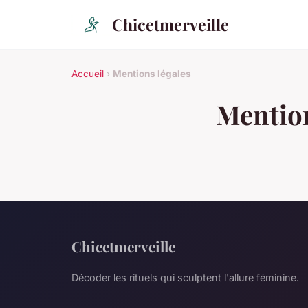
Chicetmerveille
Accueil
›
Mentions légales
Mention
Chicetmerveille
Décoder les rituels qui sculptent l'allure féminine.