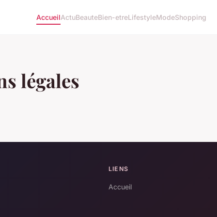
Accueil
Actu
Beaute
Bien-etre
Lifestyle
Mode
Shopping
s légales
LIENS
Accueil