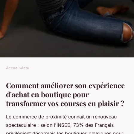
Accueil
›
Actu
ACTU
Comment améliorer son expérience
Découvrez notre guide
d'achat en boutique pour
pratique pour réussir vos
transformer vos courses en plaisir ?
achats en magasin physique
dès aujourd'hui
Le commerce de proximité connaît un renouveau
spectaculaire : selon l'INSEE, 73% des Français
Nathan
•
10 novembre 2025
•
9 min de lecture
privilégient désormais les boutiques physiques pour