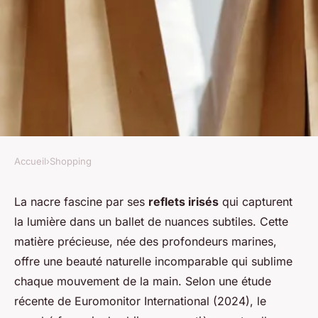
Accueil
›
Shopping
SHOPPING
Découvrez la collection
La nacre fascine par ses
reflets irisés
qui capturent
la lumière dans un ballet de nuances subtiles. Cette
élégante de bagues en nacre
matière précieuse, née des profondeurs marines,
offre une beauté naturelle incomparable qui sublime
Nathan
•
15 novembre 2025
•
6 min de lecture
chaque mouvement de la main. Selon une étude
récente de Euromonitor International (2024), le