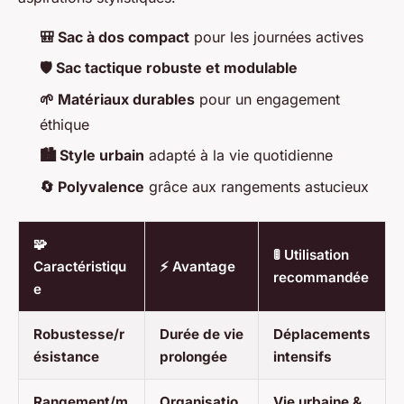
🎒 Sac à dos compact
pour les journées actives
🛡️ Sac tactique robuste et modulable
🌱 Matériaux durables
pour un engagement
éthique
🏙️ Style urbain
adapté à la vie quotidienne
🔄 Polyvalence
grâce aux rangements astucieux
🧩
🚦 Utilisation
Caractéristiqu
⚡ Avantage
recommandée
e
Robustesse/r
Durée de vie
Déplacements
ésistance
prolongée
intensifs
Rangement/m
Organisatio
Vie urbaine &