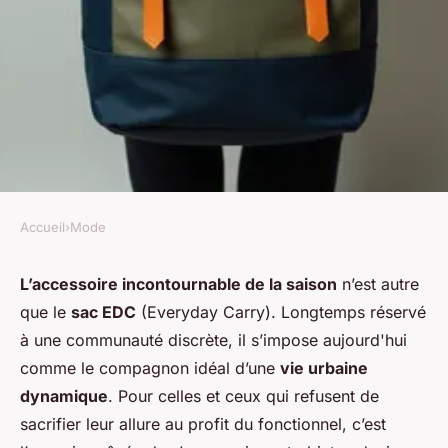
Accueil
›
Mode
MODE
Comment adopter un sac edc
L’accessoire incontournable de la saison
n’est autre
que le
sac EDC
(Everyday Carry). Longtemps réservé
pour allier style, praticité et
à une communauté discrète, il s’impose aujourd'hui
résistance
comme le compagnon idéal d’une
vie urbaine
dynamique
. Pour celles et ceux qui refusent de
Nathan
•
19 février 2026
•
6 min de lecture
sacrifier leur allure au profit du fonctionnel, c’est