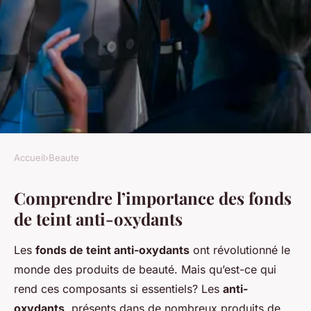
Accueil
›
Beaute
BEAUTE
Comprendre l’importance des fonds
Le choix parfait : Comment
de teint anti-oxydants
trouver un fond de teint anti-
oxydation pour une tenue
Les
fonds de teint anti-oxydants
ont révolutionné le
impeccable toute la journée
monde des produits de beauté. Mais qu’est-ce qui
rend ces composants si essentiels? Les
anti-
Nathan
•
28 février 2025
•
5 min de lecture
oxydants
, présents dans de nombreux produits de