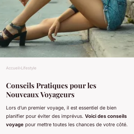
Accueil
›
Lifestyle
LIFESTYLE
Conseils Pratiques pour les
Conseils d'Experts Voyageurs :
Nouveaux Voyageurs
Le Guide Indispensable pour
les Nouveaux Explorateurs
Lors d’un premier voyage, il est essentiel de bien
planifier pour éviter des imprévus.
Voici des conseils
Nathan
•
11 mars 2025
•
5 min de lecture
voyage
pour mettre toutes les chances de votre côté.